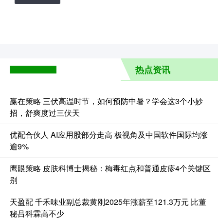
热点资讯
赢在策略 三伏高温时节，如何预防中暑？学会这3个小妙
招，舒爽度过三伏天
优配合伙人 AI应用股部分走高 极视角及中国软件国际均涨
逾9%
鹰眼策略 皮肤科博士揭秘：梅毒红点和普通皮疹4个关键区
别
天盈配 千禾味业副总裁黄刚2025年涨薪至121.3万元 比董
秘吕科霖高不少