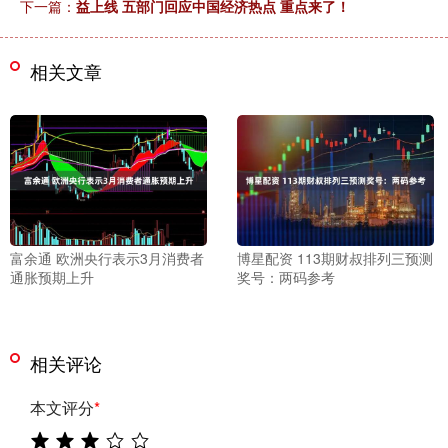
下一篇：
益上线 五部门回应中国经济热点 重点来了！
相关文章
富余通 欧洲央行表示3月消费者
博星配资 113期财叔排列三预测
通胀预期上升
奖号：两码参考
相关评论
本文评分
*