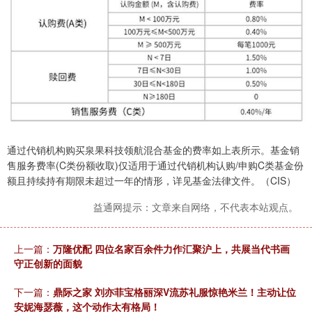
通过代销机构购买泉果科技领航混合基金的费率如上表所示。基金销
售服务费率(C类份额收取)仅适用于通过代销机构认购/申购C类基金份
额且持续持有期限未超过一年的情形，详见基金法律文件。（CIS）
益通网提示：文章来自网络，不代表本站观点。
上一篇：
万隆优配 四位名家百余件力作汇聚沪上，共展当代书画
守正创新的面貌
下一篇：
鼎际之家 刘亦菲宝格丽深V流苏礼服惊艳米兰！主动让位
安妮海瑟薇，这个动作太有格局！