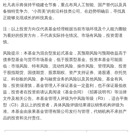
杜凡表示将保持平稳建仓节奏，重点布局人工智能、国产替代以及具
备独特竞争力、“小而美”的前沿科技类公司。在趋势明确后，寻找真
正能够兑现成长的科技真金。
注：以上投资方向仅代表基金经理根据当前市场环境及个人能力圈较
为看好的投资方向，不代表实际持仓情况。市场有风险，投资需谨
慎。
风险提示：本基金为混合型发起式基金，其预期风险与预期收益高于
债券型基金与货币市场基金，低于股票型基金。投资本基金可能面
临：市场风险、特有风险、流动性风险、操作风险、管理风险、投资
于股指期货、国债期货、股票期权、资产支持证券、港股通、存托凭
证、科创板的风险、参与融资业务的风险以及其他风险。基金有风
险，投资须谨慎，基金管理人不保证基金一定盈利，也不保证最低收
益，投资者在投资前请认真阅读《基金合同》《招募说明书》等法律
文件及相关公告。本基金管理人评级为中风险等级（R3），适合平衡
型（C3）及以上的投资者，具体风险评级结果请以销售机构评级为
准。本基金由泉果基金管理有限公司发行与管理，代销机构不承担产
品的投资和兑付责任。