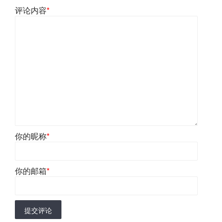
评论内容
*
你的昵称
*
你的邮箱
*
提交评论