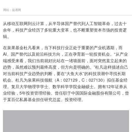
网站：益通网
从移动互联网到云计算，从半导体国产替代到人工智能革命，过去十
余年，科技产业经历了多轮重大变革，也不断重塑资本市场的投资逻
辑。
在泉果基金杜凡看来，当下科技行业正处于重要的产业机遇期，而
AI、国产替代以及前沿科技方向，正在孕育新一轮投资机会。“从产业
端感受来看，我们当前就好比站在一堵墙面前，面对突然直立起来的
趋势，虽然难以预判最终高度，但方向是明确的。”杜凡这样描述自己
对当前科技产业趋势的判断，要在“大鱼大水”的科技浪潮中寻找长期
机会。杜凡为泉果科技领航（A：027129，C：027130）拟任基金经
理。复旦大学物理学学士、数学科学学院金融硕士。拥有12年证券从
业经验，5年投资管理经验。曾任职于中国国际金融股份有限公司，曾
于某百亿私募基金担任研究总监、投资经理。