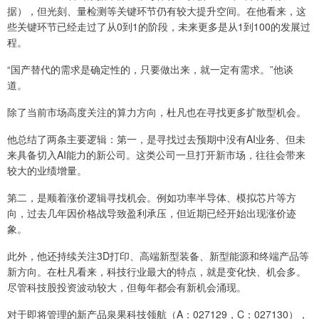
据），但光刻、量检测等关键环节仍有较大提升空间。在他看来，这
些关键环节已经走过了从0到1的阶段，未来更多是从1到100的发展过
程。
“国产替代的需求是确定性的，只要做出来，就一定有需求。”他谈
道。
除了当前市场高度关注的算力方向，杜凡也在寻找更多扩散型机会。
他总结了两条主要逻辑：第一，是寻找过去预期中没有AI业务、但未
来具备切入AI能力的新公司。这类公司一旦打开新市场，往往会带来
较大的业绩增量。
第二，是顺着涨价逻辑寻找机会。例如功率半导体、模拟芯片等方
向，过去几年因价格战导致盈利承压，但近期已经开始出现涨价迹
象。
此外，他还持续关注3D打印、高端新型装备、新型能源和终端产品等
新方向。在杜凡看来，科技行业最大的特点，就是变化快、机会多。
尽管科技股投资波动较大，但每年都会有新机会涌现。
对于即将管理的新产品泉果科技领航（A：027129，C：027130），