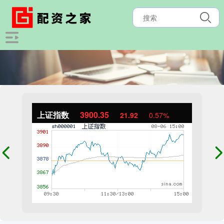
上证指数
3900.35
21.92
0.57%