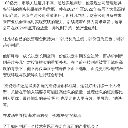
100亿元，市场关注度并不高。通过实地调研，他发现公司管理层具
备较强的商务拓展能力和意愿，并在2021年至2022年布局了大量高端
HDI产能。尽管当时公司业绩承压，但杜凡判断，这家公司具备在未
来产业机会来临时实现突破的能力。后续随着AI算力需求爆发，这家
公司在2024年底开始放量，并吃到了第一波产业红利。
杜凡将自己的投资理念概括为：“以成长为主线，以价值为底色，辅以
趋势判断。”
他解释称，成长决定长期空间，价值决定中期安全边际，而趋势判断
则是过去几年对投资框架的重要补充。在当前科技创新被置于战略高
度的背景下，他不再仅局限于纯粹自下而上选股，而是更积极地结合
宏观环境与政策导向进行综合研判。
“投资最终还是得拼各自的投资理念和框架。这就好比训练一个大模
型，关键在于输入端要尽可能提高信息的质量，处理信息的框架要比
别人更优，最终输出的决策‘黑箱’也要比别人更有效、更可靠。”他谈
道。
在波动中寻找“基本面右侧、价格左侧”的机会
至于如何判断一个技术主题正在走向真正的产业机会？