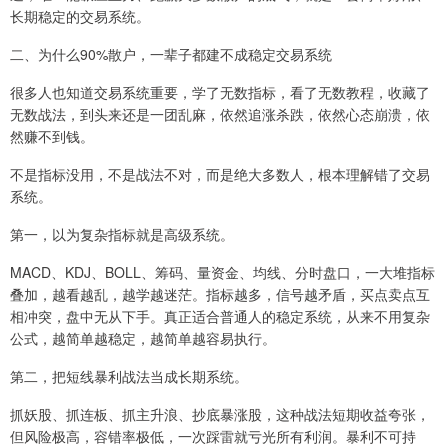
长期稳定的交易系统。
二、为什么90%散户，一辈子都建不成稳定交易系统
很多人也知道交易系统重要，学了无数指标，看了无数教程，收藏了
无数战法，到头来还是一团乱麻，依然追涨杀跌，依然心态崩溃，依
然赚不到钱。
不是指标没用，不是战法不对，而是绝大多数人，根本理解错了交易
系统。
第一，以为复杂指标就是高级系统。
MACD、KDJ、BOLL、筹码、量资金、均线、分时盘口，一大堆指标
叠加，越看越乱，越学越迷茫。指标越多，信号越矛盾，买点卖点互
相冲突，盘中无从下手。真正适合普通人的稳定系统，从来不用复杂
公式，越简单越稳定，越简单越容易执行。
第二，把短线暴利战法当成长期系统。
抓妖股、抓连板、抓主升浪、抄底暴涨股，这种战法短期收益夸张，
但风险极高，容错率极低，一次踩雷就亏光所有利润。暴利不可持