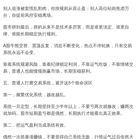
别人追涨被套慌乱割肉，你按规则从容止盈；别人高位站岗焦虑万
分，你提前风控安稳离场。
股市拼到最后，拼的从来不是技术多厉害，而是谁更淡定、谁更自
律、谁能长期稳定执行规则。
A股牛熊交替、震荡反复，消息不断变化，热点不停轮换，只有交易
系统永远不会变。
靠着系统规避风险，靠着纪律锁定利润，不靠运气吃饭，不靠情绪交
易，普通人也能慢慢跑赢市场，长期安稳获利。
五、普通人打磨交易系统，避开这5个致命误区
第一，频繁优化系统，越改越乱。
系统一旦定型，长期坚持至少半年以上，不要亏两次就修改，赚两次
就加码。股市短期盈亏都是偶然，长期执行才能看出真正效果。
第二，把运气盈利当成系统有效。
偶然一次抓暴涨赚钱，不要觉得自己系统无敌，行情运气过后依然大