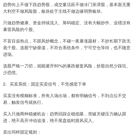
趋势向上不做下跌趋势股，成交量活跃不做冷门呆滞股，基本面无重
大利空不做风险股，板块处于主线不做边缘弱势板块。
只做趋势健康、资金持续流入、筹码稳定、没有大幅炒作、业绩没有
暴雷风险的个股。
不盲目追热点，不跟风炒概念，不碰一夜暴涨题材，不抄长期下跌无
底个股。选股宁缺毋滥，不符合系统条件，宁可空仓等待，也不随意
进场。
选股严格一刀切，就能避开80%的暴跌被套风险，炒股自然少踩坑、
少恐慌。
2、买卖系统：固定买卖信号，不凭感觉下单
买卖没有模糊标准，所有入场出场，都有明确信号，不到点位不交
易，触发信号就执行。
买入只做两种稳健机会：趋势回踩企稳低吸，突破关键压力确认跟
进，绝不高开冲动追涨，绝不尾盘临时跟风买入。
卖出同样固定规则：