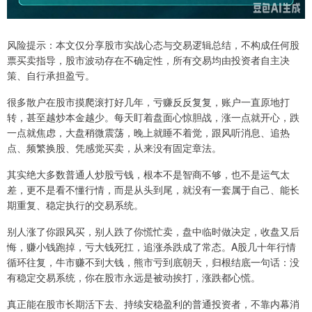
风险提示：本文仅分享股市实战心态与交易逻辑总结，不构成任何股
票买卖指导，股市波动存在不确定性，所有交易均由投资者自主决
策、自行承担盈亏。
很多散户在股市摸爬滚打好几年，亏赚反反复复，账户一直原地打
转，甚至越炒本金越少。每天盯着盘面心惊胆战，涨一点就开心，跌
一点就焦虑，大盘稍微震荡，晚上就睡不着觉，跟风听消息、追热
点、频繁换股、凭感觉买卖，从来没有固定章法。
其实绝大多数普通人炒股亏钱，根本不是智商不够，也不是运气太
差，更不是看不懂行情，而是从头到尾，就没有一套属于自己、能长
期重复、稳定执行的交易系统。
别人涨了你跟风买，别人跌了你慌忙卖，盘中临时做决定，收盘又后
悔，赚小钱跑掉，亏大钱死扛，追涨杀跌成了常态。A股几十年行情
循环往复，牛市赚不到大钱，熊市亏到底朝天，归根结底一句话：没
有稳定交易系统，你在股市永远是被动挨打，涨跌都心慌。
真正能在股市长期活下去、持续安稳盈利的普通投资者，不靠内幕消