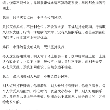
续，侥幸不能长久，靠妖股赚钱永远不算稳定系统，早晚都会加倍亏
回去。
第三，只学买卖点位，不学仓位与风控。
只找买点卖点，不控制仓位，不设置止损，不规划持仓周期。行情顺
风顺水大赚，行情一转脸瞬间大亏，没有风控的系统，都是漏洞百出
的赌博，根本算不上交易体系。
第四，永远随意改动规则，无法坚持执行。
今天这套好用就用，明天亏了马上换另一套，盘中临时改止损，上涨
贪心改止盈，止跌不止损，破位不止损，盈利不卖出。规则天天变，
心态天天乱，系统形同虚设，自然永远不稳定。
第五，跟风照搬别人系统，不贴合自身风格。
别人短线打板赚钱，你跟着学；别人长线持有赚钱，你也跟着拿。每
个人承受风险能力、持仓时间、资金大小都不一样，别人好用的系
统，放在自己身上完全失效。照搬永远不成体系，适合自己的，才是
稳定长久的。