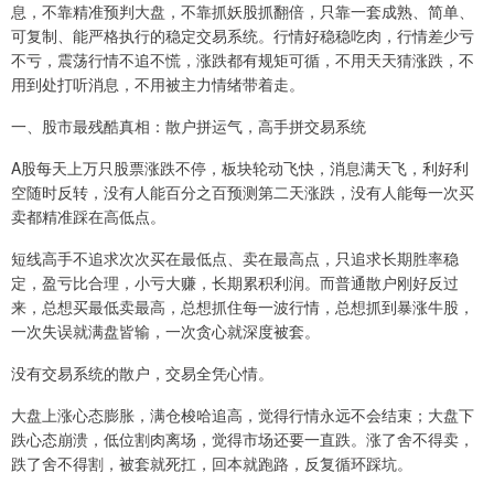
息，不靠精准预判大盘，不靠抓妖股抓翻倍，只靠一套成熟、简单、
可复制、能严格执行的稳定交易系统。行情好稳稳吃肉，行情差少亏
不亏，震荡行情不追不慌，涨跌都有规矩可循，不用天天猜涨跌，不
用到处打听消息，不用被主力情绪带着走。
一、股市最残酷真相：散户拼运气，高手拼交易系统
A股每天上万只股票涨跌不停，板块轮动飞快，消息满天飞，利好利
空随时反转，没有人能百分之百预测第二天涨跌，没有人能每一次买
卖都精准踩在高低点。
短线高手不追求次次买在最低点、卖在最高点，只追求长期胜率稳
定，盈亏比合理，小亏大赚，长期累积利润。而普通散户刚好反过
来，总想买最低卖最高，总想抓住每一波行情，总想抓到暴涨牛股，
一次失误就满盘皆输，一次贪心就深度被套。
没有交易系统的散户，交易全凭心情。
大盘上涨心态膨胀，满仓梭哈追高，觉得行情永远不会结束；大盘下
跌心态崩溃，低位割肉离场，觉得市场还要一直跌。涨了舍不得卖，
跌了舍不得割，被套就死扛，回本就跑路，反复循环踩坑。