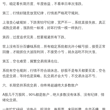
亏。稳定看长期月度、年度收益，不看单日单次涨跌。
第三，行情好随意放宽纪律，行情差严格死守规则。
上涨贪心破规矩，下跌害怕守纪律，宽严不一，系统直接失效。真正
成熟交易者，涨跌统一标准，好坏行情一模一样执行。
第四，过度追求完美，想要规避所有下跌。
世上没有百分百赚钱系统，所有稳定系统都允许小幅亏损，接受正常
回撤，才能抓住大波段利润，不接受小亏，就永远吃不到大涨。
第五，空仓难受，频繁交易填满仓位。
系统有空仓规则，行情不符合就休息。炒股不是每天都要买卖，空仓
也是交易，等待也是策略。乱交易才会大亏，不交易永远不亏。
六、长期坚持系统交易，你终将超越绝大多数散户
A股几千万股民，90%都是散户，绝大多数没有体系、没有纪律、情
绪化交易。
一年忙忙碌碌，追热点、听消息、换股票，来回折腾，牛市不赚，熊