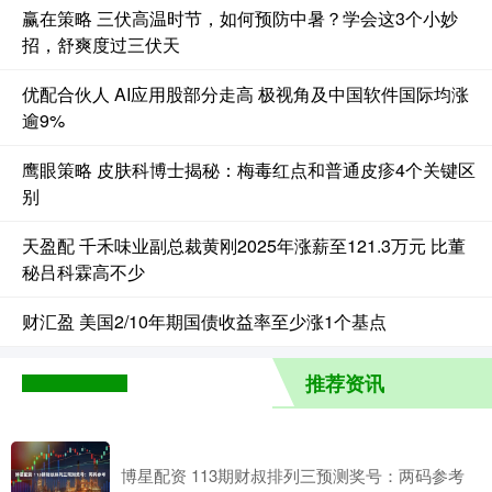
赢在策略 三伏高温时节，如何预防中暑？学会这3个小妙
招，舒爽度过三伏天
优配合伙人 AI应用股部分走高 极视角及中国软件国际均涨
逾9%
鹰眼策略 皮肤科博士揭秘：梅毒红点和普通皮疹4个关键区
别
天盈配 千禾味业副总裁黄刚2025年涨薪至121.3万元 比董
秘吕科霖高不少
财汇盈 美国2/10年期国债收益率至少涨1个基点
推荐资讯
博星配资 113期财叔排列三预测奖号：两码参考