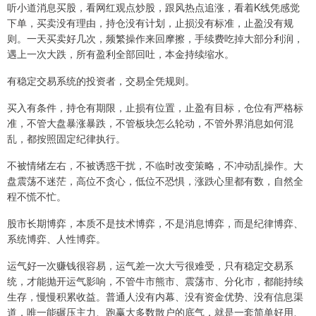
听小道消息买股，看网红观点炒股，跟风热点追涨，看着K线凭感觉
下单，买卖没有理由，持仓没有计划，止损没有标准，止盈没有规
则。一天买卖好几次，频繁操作来回摩擦，手续费吃掉大部分利润，
遇上一次大跌，所有盈利全部回吐，本金持续缩水。
有稳定交易系统的投资者，交易全凭规则。
买入有条件，持仓有期限，止损有位置，止盈有目标，仓位有严格标
准，不管大盘暴涨暴跌，不管板块怎么轮动，不管外界消息如何混
乱，都按照固定纪律执行。
不被情绪左右，不被诱惑干扰，不临时改变策略，不冲动乱操作。大
盘震荡不迷茫，高位不贪心，低位不恐惧，涨跌心里都有数，自然全
程不慌不忙。
股市长期博弈，本质不是技术博弈，不是消息博弈，而是纪律博弈、
系统博弈、人性博弈。
运气好一次赚钱很容易，运气差一次大亏很难受，只有稳定交易系
统，才能抛开运气影响，不管牛市熊市、震荡市、分化市，都能持续
生存，慢慢积累收益。普通人没有内幕、没有资金优势、没有信息渠
道，唯一能碾压主力、跑赢大多数散户的底气，就是一套简单好用、