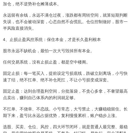
加仓，绝不逆势补仓摊薄成本。
永远留有余钱，永远不满仓过夜，涨跌都有周转空间，就算短期判断
失误，也不会被动深套，心态自然不会慌乱。仓位控制做好，股市一
半风险直接消失。
4、止损止盈风控系统：保住本金，才是长久盈利根本
股市永远不缺机会，最怕一次大亏毁掉所有本金。
任何交易系统，没有止损止盈，都是空中楼阁。
固定止损：每一笔买入，提前设定亏损底线，跌破立刻离场，小亏快
速了结，绝不扛单、绝不补仓死扛，不让小亏损变成深套。
固定止盈：达到合理盈利空间，分批落袋，不贪心多拿，不奢望最高
点卖出，赚到自己体系内的利润就足够。
不扛单、不侥幸、不恋战。小亏常态，大亏禁止，大赚稳稳留住。长
期下来，盈亏比永远占据优势，复利慢慢累积，账户稳步上涨。
选股、买卖、仓位、风控，四大环节闭环，就是普通人最完整、最稳