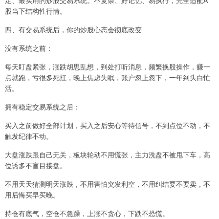
定、最实用的炒股交易系统。不复杂、好记忆、易执行，完全适配A
股当下结构性行情。
四、有交易系统后，你的炒股心态会彻底改变
没有系统之前：
每天盯盘紧张，涨跌胡思乱想，到处打听消息，频繁换股操作，赚一
点就跑，亏很多死扛，晚上焦虑失眠，账户忽上忽下，一年到头白忙
活。
拥有稳定交易系统之后：
买入之前做好全部计划，买入之后安心等待信号，不到点位不动，不
触发纪律不动。
大盘涨跌跟自己无关，板块轮动不用慌张，主力洗盘不被甩下车，高
位诱多不盲目接盘。
不用天天猜测明天涨跌，不用害怕突发利空，不用纠结要不要卖，不
用后悔买早买晚。
持仓有底气，空仓不急躁，上涨不贪心，下跌不恐慌。