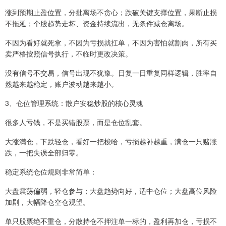
涨到预期止盈位置，分批离场不贪心；跌破关键支撑位置，果断止损
不拖延；个股趋势走坏、资金持续流出，无条件减仓离场。
不因为看好就死拿，不因为亏损就扛单，不因为害怕就割肉，所有买
卖严格按照信号执行，不临时更改决策。
没有信号不交易，信号出现不犹豫。日复一日重复同样逻辑，胜率自
然越来越稳定，账户波动越来越小。
3、仓位管理系统：散户安稳炒股的核心灵魂
很多人亏钱，不是买错股票，而是仓位乱套。
大涨满仓，下跌轻仓，看好一把梭哈，亏损越补越重，满仓一只赌涨
跌，一把失误全部归零。
稳定系统仓位规则非常简单：
大盘震荡偏弱，轻仓参与；大盘趋势向好，适中仓位；大盘高位风险
加剧，大幅降仓空仓观望。
单只股票绝不重仓，分散持仓不押注单一标的，盈利再加仓，亏损不