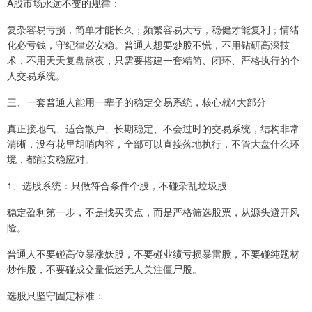
A股市场永远不变的规律：
复杂容易亏损，简单才能长久；频繁容易大亏，稳健才能复利；情绪
化必亏钱，守纪律必安稳。普通人想要炒股不慌，不用钻研高深技
术，不用天天复盘熬夜，只需要搭建一套精简、闭环、严格执行的个
人交易系统。
三、一套普通人能用一辈子的稳定交易系统，核心就4大部分
真正接地气、适合散户、长期稳定、不会过时的交易系统，结构非常
清晰，没有花里胡哨内容，全部可以直接落地执行，不管大盘什么环
境，都能安稳应对。
1、选股系统：只做符合条件个股，不碰杂乱垃圾股
稳定盈利第一步，不是找买卖点，而是严格筛选股票，从源头避开风
险。
普通人不要碰高位暴涨妖股，不要碰业绩亏损暴雷股，不要碰纯题材
炒作股，不要碰成交量低迷无人关注僵尸股。
选股只坚守固定标准：