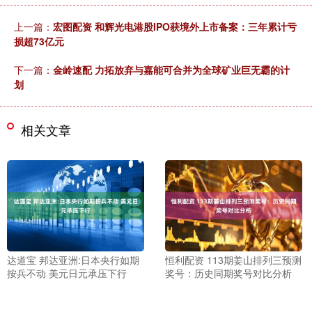
上一篇：
宏图配资 和辉光电港股IPO获境外上市备案：三年累计亏
损超73亿元
下一篇：
金岭速配 力拓放弃与嘉能可合并为全球矿业巨无霸的计
划
相关文章
达道宝 邦达亚洲:日本央行如期
恒利配资 113期姜山排列三预测
按兵不动 美元日元承压下行
奖号：历史同期奖号对比分析