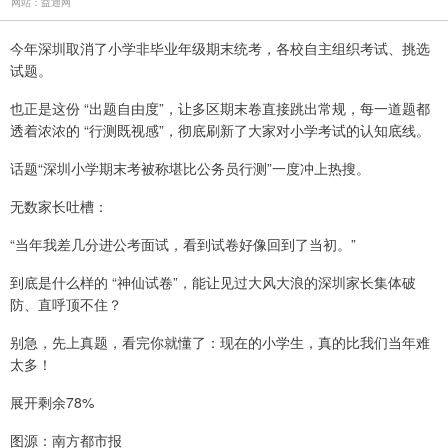
网站：益通网
今年深圳取消了小学非毕业年级期末统考，各校自主组织考试、挑选
试题。
也正是这份 “出题自由度”，让多区期末卷直接跳出常规，每一道题都
透着浓浓的 “行测既视感”，彻底刷新了大家对小学考试的认知底线。
话题“深圳小学期末考被称堪比公务员行测”一度冲上热搜。
无数家长吐槽：
“当年我差几分进公考面试，看到试卷好像回到了当初。”
到底是什么样的 “神仙试卷”，能让见过大风大浪的深圳家长集体破
防、直呼顶不住？
别急，先上真题，看完你就懂了：现在的小学生，真的比我们当年难
太多！
展开剩余78%
图源：南方都市报