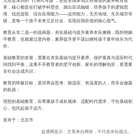
无论是深圳的 “行测式考题”，还是全国多地正在推进的素养教育改
革，核心都是在打破学科壁垒、跳出应试枷锁，培养孩子的逻辑思
维、信息提取、综合应用能力——这些能力，无关地域、无关城市等
级，是每一个孩子未来立足社会、实现自我价值的核心底气。
教育从非二选一的选择题，夯实基础与提升素养本应兼顾，既拒绝躺
平教育，也规避过度内卷，素养提升更不该以牺牲孩子童年快乐为代
价。
基础教育的发展，需要在夯实基础与提升素养、保护童真与适应时代
间找到平衡，这离不开教育者的坚守创新、家长的理解包容，更需要
全社会达成共识：
教育的终极目标，是培养会思考、能适应、有温度的人，而非会做题
的机器；
理想的基础教育，应尊重孩子成长规律、适配时代需求，守住基础初
心，也托起孩子远方。
发布于：北京市
益通网提示：文章来自网络，不代表本站观点。