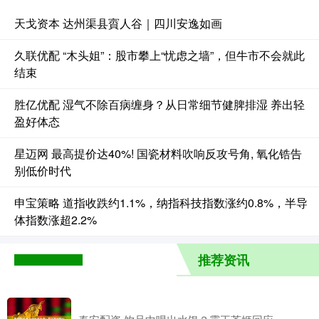
天戈资本 达州渠县賨人谷｜四川安逸如画
久联优配 “木头姐”：股市攀上“忧虑之墙”，但牛市不会就此
结束
胜亿优配 湿气不除百病缠身？从日常细节健脾排湿 养出轻
盈好体态
星迈网 最高提价达40%! 国瓷材料吹响反攻号角, 氧化锆告
别低价时代
申宝策略 道指收跌约1.1%，纳指科技指数涨约0.8%，半导
体指数涨超2.2%
推荐资讯