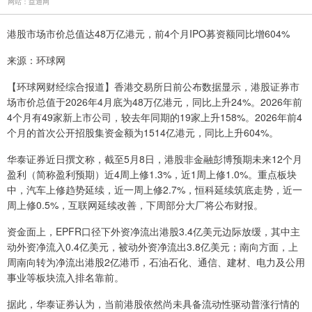
网站：益通网
港股市场市价总值达48万亿港元，前4个月IPO募资额同比增604%
来源：环球网
【环球网财经综合报道】香港交易所日前公布数据显示，港股证券市
场市价总值于2026年4月底为48万亿港元，同比上升24%。2026年前
4个月有49家新上市公司，较去年同期的19家上升158%。2026年前4
个月的首次公开招股集资金额为1514亿港元，同比上升604%。
华泰证券近日撰文称，截至5月8日，港股非金融彭博预期未来12个月
盈利（简称盈利预期）近4周上修1.3%，近1周上修1.0%。重点板块
中，汽车上修趋势延续，近一周上修2.7%，恒科延续筑底走势，近一
周上修0.5%，互联网延续改善，下周部分大厂将公布财报。
资金面上，EPFR口径下外资净流出港股3.4亿美元边际放缓，其中主
动外资净流入0.4亿美元，被动外资净流出3.8亿美元；南向方面，上
周南向转为净流出港股2亿港币，石油石化、通信、建材、电力及公用
事业等板块流入排名靠前。
据此，华泰证券认为，当前港股依然尚未具备流动性驱动普涨行情的