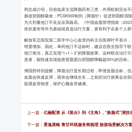
荆志成介绍，目前临床主流降脂药有三类，作用机制完全不
肠道胆固醇吸收；PCSK9抑制剂（降脂针）促进胆固醇清
为大剂量他汀不良反应风险高。《中国血脂管理指南（20
依折麦布等作为基础或首选治疗方案，更有利于在多个人群
解放军总医院第二医学中心心血管内科主任医师叶平表示，他
明显增加。因此，单药他汀不达标时，建议在医生指导下联
他汀相当，真正实现“1+1＞2”的降脂效果。这种联合治
患者，能快速实现低密度脂蛋白胆固醇降幅超50%的目标。
傅国胜特别提醒，降脂治疗是长期过程，即便血脂达标，也
血脂会快速反弹，斑块会继续生长，之前的治疗效果会全部
延缓血管病变，保护心脑血管健康。
上一篇：
亿融配资 从《装台》到《主角》, “换脸式”演技
下一篇：
景逸策略 青甘环线服务商梳理 旅游场景解决方