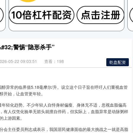
32;警惕“隐形杀手”
6-05-22 09:03:51
查看：198
乾盘配资
总胆固醇异常的临界值5.18毫摩尔/升。设立这个日子旨在呼吁人们重视血管
醇开始，让血管更年轻。
显年轻化趋势。不少年轻人自恃身材偏瘦、身体无不适，忽视血脂偏高
，有人仅凭化验单无箭头就擅自停药，但实际上，血脂异常是动脉粥样
的上游因素。
分会主任委员荆志成表示，我国居民健康面临的最大挑战之一就是高脂