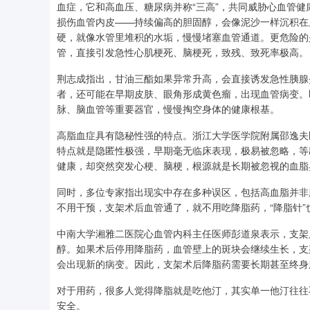
血症，它和高血压、糖尿病并称“三高”，共同威胁心血管
损伤血管内皮——持续偏高的胆固醇，会像泥沙一样沉积在
硬，就像水管里堆积的水垢，慢慢堵塞血管通道。更危险的
管，直接引发急性心肌梗死、脑梗死，致残、致死率极高。
荆志成指出，甘油三酯如果异常升高，会直接诱发急性胰腺
者，还可能在早期皮肤、眼角形成黄色瘤，出现血管病变。
脉、脑血管等重要器官，慢慢掏空身体的健康根基。
高脂血症具有隐秘性强的特点。浙江大学医学院附属邵逸夫
特点就是隐匿性极强，早期毫无临床表现，极易被忽略，等
健康，却突然突发心梗、脑梗，根源就是长期被忽视的血脂
同时，多位专家指出现实中存在多种误区，包括高血脂并非
不用干预，支架术后血管通了，就不用吃降脂药，“降脂针”
中南大学湘雅二医院心血管内科主任医师彭道泉表示，支架
醇。如果术后停用降脂药，血管壁上的斑块会继续生长，支
会出现新的病变。因此，支架术后降脂药需要长期甚至终身
对于用药，很多人觉得降脂就是吃他汀，其实单一他汀往往
安全。