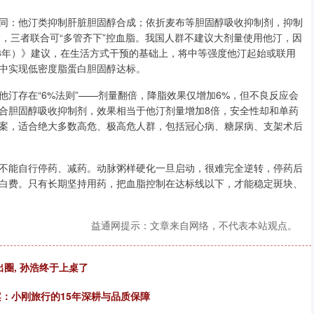
同：他汀类抑制肝脏胆固醇合成；依折麦布等胆固醇吸收抑制剂，抑制
除，三者联合可“多管齐下”控血脂。我国人群不建议大剂量使用他汀，因
23年）》建议，在生活方式干预的基础上，将中等强度他汀起始或联用
中实现低密度脂蛋白胆固醇达标。
汀存在“6%法则”——剂量翻倍，降脂效果仅增加6%，但不良反应会
合胆固醇吸收抑制剂，效果相当于他汀剂量增加8倍，安全性却和单药
疗方案，适合绝大多数高危、极高危人群，包括冠心病、糖尿病、支架术后
不能自行停药、减药。动脉粥样硬化一旦启动，很难完全逆转，停药后
白费。只有长期坚持用药，把血脂控制在达标线以下，才能稳定斑块、
益通网提示：文章来自网络，不代表本站观点。
出圈, 孙浩终于上桌了
案：小刚旅行的15年深耕与品质保障