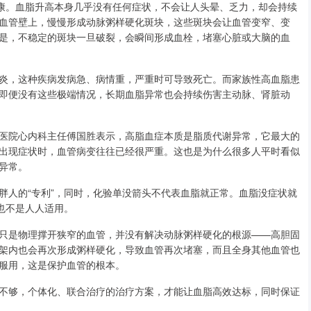
健康。血脂升高本身几乎没有任何症状，不会让人头晕、乏力，却会持续
血管壁上，慢慢形成动脉粥样硬化斑块，这些斑块会让血管变窄、变
是，不稳定的斑块一旦破裂，会瞬间形成血栓，堵塞心脏或大脑的血
炎，这种疾病发病急、病情重，严重时可导致死亡。而家族性高血脂患
即便没有这些极端情况，长期血脂异常也会持续伤害主动脉、肾脏动
医院心内科主任傅国胜表示，高脂血症本质是脂质代谢异常，它最大的
出现症状时，血管病变往往已经很严重。这也是为什么很多人平时看似
异常。
胖人的“专利”，同时，化验单没箭头不代表血脂就正常。血脂没症状就
也不是人人适用。
只是物理撑开狭窄的血管，并没有解决动脉粥样硬化的根源——高胆固
架内也会再次形成粥样硬化，导致血管再次堵塞，而且全身其他血管也
服用，这是保护血管的根本。
不够，个体化、联合治疗的治疗方案，才能让血脂高效达标，同时保证