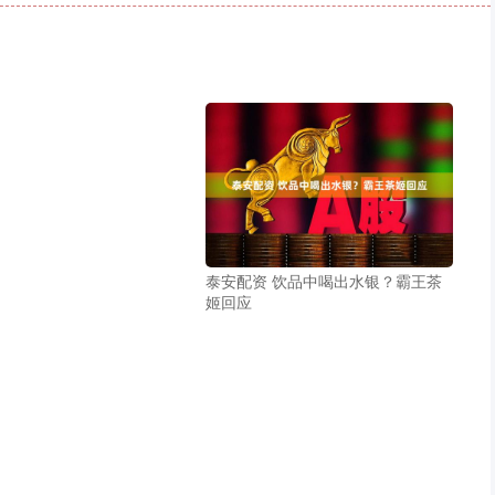
泰安配资 饮品中喝出水银？霸王茶
姬回应