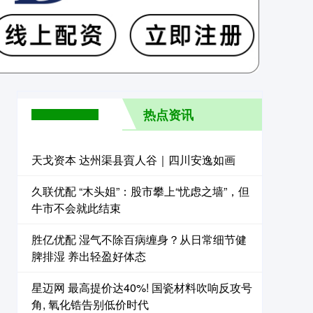
热点资讯
天戈资本 达州渠县賨人谷｜四川安逸如画
久联优配 “木头姐”：股市攀上“忧虑之墙”，但
牛市不会就此结束
胜亿优配 湿气不除百病缠身？从日常细节健
脾排湿 养出轻盈好体态
星迈网 最高提价达40%! 国瓷材料吹响反攻号
角, 氧化锆告别低价时代