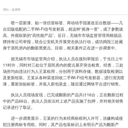
网站：益通网
喷一层新漆、贴一张仿冒标签、再动动手指篡改后台数据——几
台旧版低配的二手Wi-Fi信号发射器，就这样“摇身一变”，成了参数拔
高、外观崭新的“高性能产品”。近日，无锡市市场监督管理局根据品
牌持有公司举报，联合公安机关开展突击执法行动，成功捣毁三处藏
身于居民房内的翻新黑窝点。目前，相关案件正在进一步调查中。
据无锡市市场监管局介绍，执法人员在接到举报后，于当日上午
11时许，同时对三处位于居民房内的窝点展开突击检查。经查，三处
场所均由违法行为人王某租用，分别用于原料存储、数据读取检测以
及更新组装。王某从各种渠道回收二手Wi-Fi信号发射器，进行清洗喷
漆，重新加贴标签，并装入新包装盒，随后通过网络平台进行销售。
执法人员现场发现，已完成翻新的产品共计16台，正在翻新过程
中的产品66台。执法人员依法对上述产品实施了扣押，并对相关销售
记录进行了取证。
进一步调查显示，王某的行为未经商标权利人许可，涉嫌构成侵
犯注册商标专用权。同时，其产品包装标识上未明示产品为翻新产