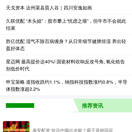
天戈资本 达州渠县賨人谷｜四川安逸如画
久联优配 “木头姐”：股市攀上“忧虑之墙”，但牛市不会就此
结束
胜亿优配 湿气不除百病缠身？从日常细节健脾排湿 养出轻
盈好体态
星迈网 最高提价达40%! 国瓷材料吹响反攻号角, 氧化锆告
别低价时代
申宝策略 道指收跌约1.1%，纳指科技指数涨约0.8%，半导
体指数涨超2.2%
推荐资讯
泰安配资 饮品中喝出水银？霸王茶姬回应