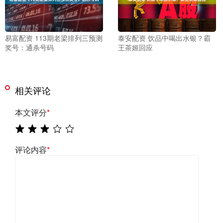
易富配资 113期老梁排列三预测
泰安配资 饮品中喝出水银？霸
奖号：通杀号码
王茶姬回应
相关评论
本文评分
*
评论内容
*