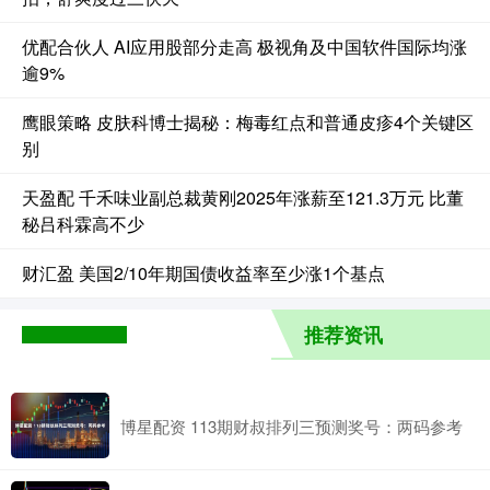
优配合伙人 AI应用股部分走高 极视角及中国软件国际均涨
逾9%
鹰眼策略 皮肤科博士揭秘：梅毒红点和普通皮疹4个关键区
别
天盈配 千禾味业副总裁黄刚2025年涨薪至121.3万元 比董
秘吕科霖高不少
财汇盈 美国2/10年期国债收益率至少涨1个基点
推荐资讯
博星配资 113期财叔排列三预测奖号：两码参考