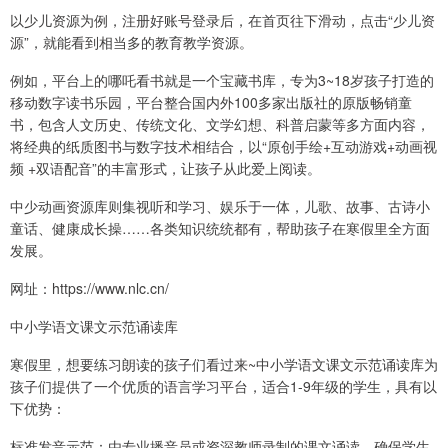
以少儿资源为例，注册好账号登录后，在首页往下滑动，点击“少儿资
源”，就能看到相当多的教育教学资源。
例如，平台上的哪吒看书就是一个宝藏书库，专为3~18岁孩子打造的
移动数字读书乐园，平台整合国内外100多家出版社的原版畅销童
书，包含人文历史、传统文化、文学幻想、科普启蒙等多方面内容，
将经典的纸质图书与数字技术相结合，以“原创手绘+互动游戏+动画视
频 +双语配音”的丰富形式，让孩子从此爱上阅读。
中少动画资源库则集视听和学习、娱乐于一体，儿歌、故事、古诗小
童话、健康成长操……各类知识统统都有，帮助孩子在寒假里全方面
发展。
网址：https://www.nlc.cn/
中小学语文课文示范诵读库
寒假里，想要练习朗读的孩子们看过来~中小学语文课文示范诵读库为
孩子们提供了一个优质的语言学习平台，适合1-9年级的学生，具有以
下优势：
标准发音示范：由专业播音员或资深教师录制的课文诵读，确保学生