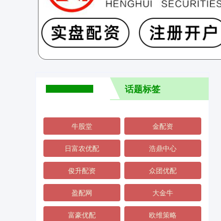
话题标签
牛股堂
金配资
日富农优配
浩鼎中心
俊升配资
众团优配
盈配网
大金牛
富豪优配
欧维策略