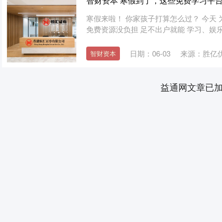
智财资本 寒假到了，这些免费学习平台
寒假来啦！ 你家孩子打算怎么过？ 今天 
免费资源没负担 足不出户就能 学习、娱乐两
日期：06-03
来源：胜亿
智财资本
益通网文章已