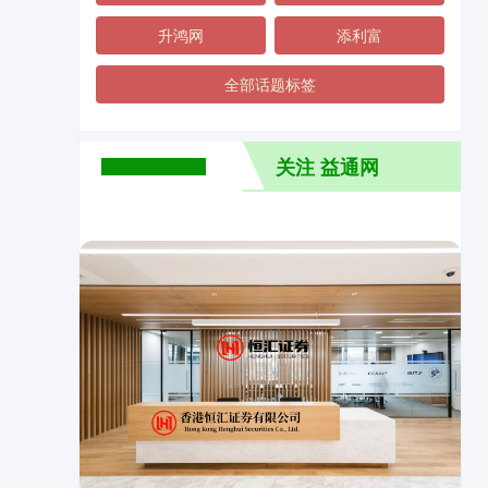
升鸿网
添利富
全部话题标签
关注 益通网