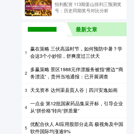
恒利配资 113期姜山排列三预测奖
号：历史同期奖号对比分析
最新文章
赢在策略 三伏高温时节，如何预防中暑？学
1
会这3个小妙招，舒爽度过三伏天
多赢策略 景区1988元伴漂服务被指“擦边”“商
2
务漂流”，贵州当地通报：已开展调查
天戈资本 达州渠县賨人谷｜四川安逸如画
3
一点金 第12批国家药品集采开标，引导企业
4
从“拼价格”转向“拼质量”
优配合伙人 AI应用股部分走高 极视角及中国
5
软件国际均涨逾9%