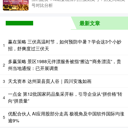
号对比分析
最新文章
赢在策略 三伏高温时节，如何预防中暑？学会这3个小妙
1
招，舒爽度过三伏天
多赢策略 景区1988元伴漂服务被指“擦边”“商务漂流”，贵
2
州当地通报：已开展调查
天戈资本 达州渠县賨人谷｜四川安逸如画
3
一点金 第12批国家药品集采开标，引导企业从“拼价格”转
4
向“拼质量”
优配合伙人 AI应用股部分走高 极视角及中国软件国际均涨
5
逾9%