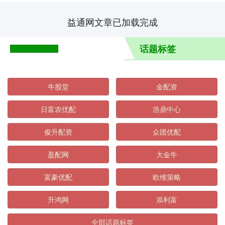
益通网文章已加载完成
话题标签
牛股堂
金配资
日富农优配
浩鼎中心
俊升配资
众团优配
盈配网
大金牛
富豪优配
欧维策略
升鸿网
添利富
全部话题标签