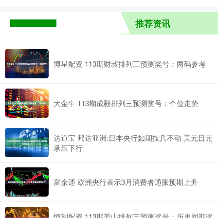
推荐资讯
博星配资 113期财叔排列三预测奖号：两码参考
大金牛 113期成毅排列三预测奖号：个位走势
达道宝 邦达亚洲:日本央行如期按兵不动 美元日元
承压下行
富余通 欧洲央行表示3月消费者通胀预期上升
恒利配资 113期姜山排列三预测奖号：历史同期奖