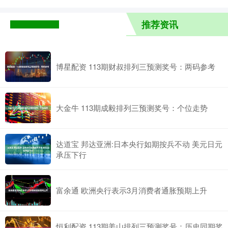
推荐资讯
博星配资 113期财叔排列三预测奖号：两码参考
大金牛 113期成毅排列三预测奖号：个位走势
达道宝 邦达亚洲:日本央行如期按兵不动 美元日元
承压下行
富余通 欧洲央行表示3月消费者通胀预期上升
恒利配资 113期姜山排列三预测奖号：历史同期奖