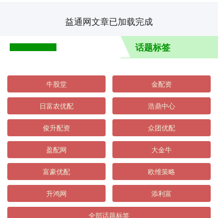
益通网文章已加载完成
话题标签
牛股堂
金配资
日富农优配
浩鼎中心
俊升配资
众团优配
盈配网
大金牛
富豪优配
欧维策略
升鸿网
添利富
全部话题标签