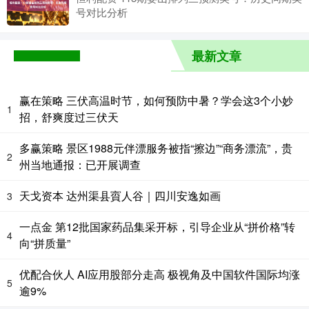
号对比分析
最新文章
赢在策略 三伏高温时节，如何预防中暑？学会这3个小妙
1
招，舒爽度过三伏天
多赢策略 景区1988元伴漂服务被指“擦边”“商务漂流”，贵
2
州当地通报：已开展调查
天戈资本 达州渠县賨人谷｜四川安逸如画
3
一点金 第12批国家药品集采开标，引导企业从“拼价格”转
4
向“拼质量”
优配合伙人 AI应用股部分走高 极视角及中国软件国际均涨
5
逾9%