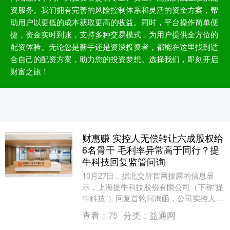
资服务。我们拥有完善的风险控制体系和灵活的资金方案，帮
助用户以更低的成本获取更高的收益。同时，平台操作简单便
捷，资金实时到账，支持多种交易模式，为用户提供全方位的
配资体验。无论您是新手还是资深投资者，都能在这里找到适
合自己的配资方案，助力您的投资梦想。选择我们，即刻开启
财富之旅！
财惠赚 实控人无偿转让六成股权给
6名骨干 毛利率异常高于同行？提
牛科技回复监管问询
10月27日，据北交所官网披露的信息显
示，上海提牛科技股份有限公司（下称“提
牛科技”）回复首轮问询函，公司实控人无
偿转让64%股权、毛利率远超同行、核心
查看：
75
分类：
益通网
供应商0....