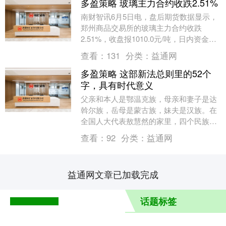
多盈策略 玻璃主力合约收跌2.51%
南财智讯6月5日电，盘后期货数据显示，
郑州商品交易所的玻璃主力合约收跌
2.51%，收盘报1010.0元/吨，日内资金流
入5.92亿元。其他相关指标见下表：....
查看：
131
分类：
益通网
多盈策略 这部新法总则里的52个
字，具有时代意义
父亲和本人是鄂温克族，母亲和妻子是达
斡尔族，岳母是蒙古族，妹夫是汉族。在
全国人大代表敖慧然的家里，四个民族组
成的大家庭和睦相处，日子过得热热闹
查看：
92
分类：
益通网
闹。 敖慧然来自内....
益通网文章已加载完成
话题标签