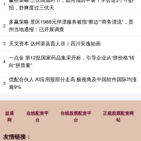
1
招，舒爽度过三伏天
多赢策略 景区1988元伴漂服务被指“擦边”“商务漂流”，贵
2
州当地通报：已开展调查
天戈资本 达州渠县賨人谷｜四川安逸如画
3
一点金 第12批国家药品集采开标，引导企业从“拼价格”转
4
向“拼质量”
优配合伙人 AI应用股部分走高 极视角及中国软件国际均涨
5
逾9%
益通
在线配资平
在线股票配资平
正规股票配资网
网
台
台
站
友情链接：