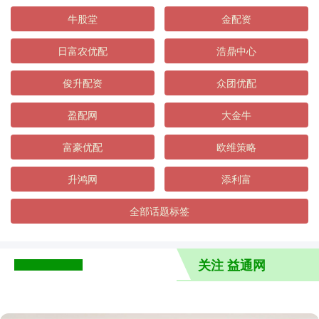
牛股堂
金配资
日富农优配
浩鼎中心
俊升配资
众团优配
盈配网
大金牛
富豪优配
欧维策略
升鸿网
添利富
全部话题标签
关注 益通网