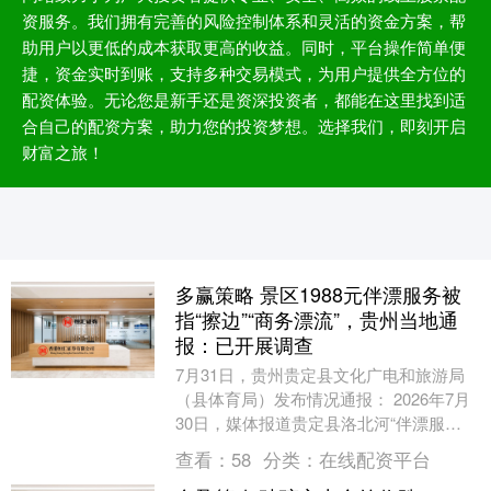
资服务。我们拥有完善的风险控制体系和灵活的资金方案，帮
助用户以更低的成本获取更高的收益。同时，平台操作简单便
捷，资金实时到账，支持多种交易模式，为用户提供全方位的
配资体验。无论您是新手还是资深投资者，都能在这里找到适
合自己的配资方案，助力您的投资梦想。选择我们，即刻开启
财富之旅！
多赢策略 景区1988元伴漂服务被
指“擦边”“商务漂流”，贵州当地通
报：已开展调查
7月31日，贵州贵定县文化广电和旅游局
（县体育局）发布情况通报： 2026年7月
30日，媒体报道贵定县洛北河“伴漂服
务”的信息，针对信息反映的内容，我局高
查看：
58
分类：
在线配资平台
度重视....