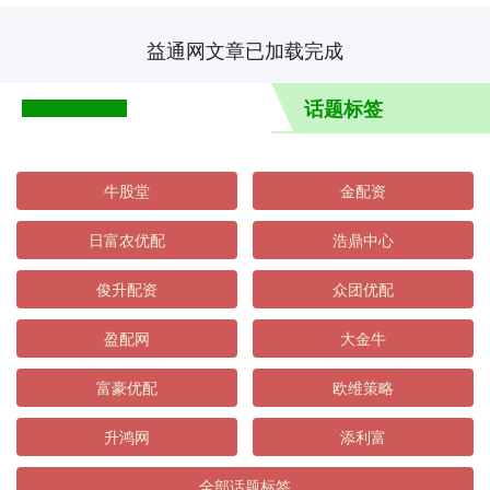
益通网文章已加载完成
话题标签
牛股堂
金配资
日富农优配
浩鼎中心
俊升配资
众团优配
盈配网
大金牛
富豪优配
欧维策略
升鸿网
添利富
全部话题标签