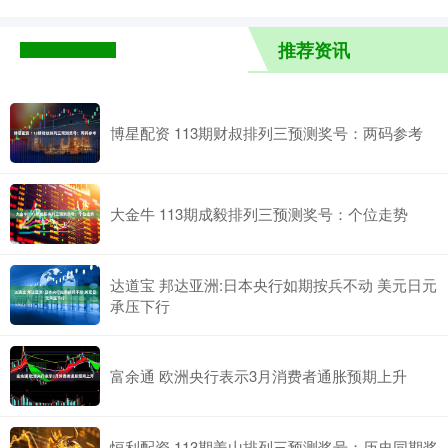
推荐资讯
博星配资 113期财叔排列三预测奖号：两码参考
大金牛 113期成毅排列三预测奖号：个位走势
达道宝 邦达亚洲:日本央行如期按兵不动 美元日元
承压下行
富余通 欧洲央行表示3月消费者通胀预期上升
恒利配资 113期姜山排列三预测奖号：历史同期奖