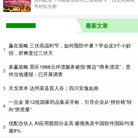
号对比分析
最新文章
赢在策略 三伏高温时节，如何预防中暑？学会这3个小妙
1
招，舒爽度过三伏天
多赢策略 景区1988元伴漂服务被指“擦边”“商务漂流”，贵
2
州当地通报：已开展调查
天戈资本 达州渠县賨人谷｜四川安逸如画
3
一点金 第12批国家药品集采开标，引导企业从“拼价格”转
4
向“拼质量”
优配合伙人 AI应用股部分走高 极视角及中国软件国际均涨
5
逾9%