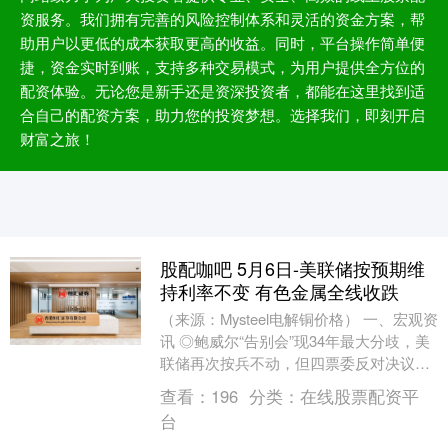
资服务。我们拥有完善的风险控制体系和灵活的资金方案，帮
助用户以更低的成本获取更高的收益。同时，平台操作简单便
捷，资金实时到账，支持多种交易模式，为用户提供全方位的
配资体验。无论您是新手还是资深投资者，都能在这里找到适
合自己的配资方案，助力您的投资梦想。选择我们，即刻开启
财富之旅！
股配咖吧 5月6日-美联储按预期维
持利率不变 有色金属全线收跌
（来源：Mysteel电解铜价格） 一、宏观资
讯 ◎鲍威尔“告别会”现34年最大分歧，美
联储再次按兵不动，但四票委反对决议声
明；鲍威尔主席谢幕：将留任美联储理
查看：
196
分类：
在线股票配资平
事....
台