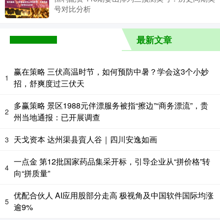
号对比分析
最新文章
赢在策略 三伏高温时节，如何预防中暑？学会这3个小妙
1
招，舒爽度过三伏天
多赢策略 景区1988元伴漂服务被指“擦边”“商务漂流”，贵
2
州当地通报：已开展调查
天戈资本 达州渠县賨人谷｜四川安逸如画
3
一点金 第12批国家药品集采开标，引导企业从“拼价格”转
4
向“拼质量”
优配合伙人 AI应用股部分走高 极视角及中国软件国际均涨
5
逾9%