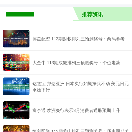
推荐资讯
博星配资 113期财叔排列三预测奖号：两码参考
大金牛 113期成毅排列三预测奖号：个位走势
达道宝 邦达亚洲:日本央行如期按兵不动 美元日元
承压下行
富余通 欧洲央行表示3月消费者通胀预期上升
恒利配资 113期姜山排列三预测奖号：历史同期奖