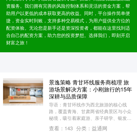
资服务。我们拥有完善的风险控制体系和灵活的资金方案，帮
助用户以更低的成本获取更高的收益。同时，平台操作简单便
捷，资金实时到账，支持多种交易模式，为用户提供全方位的
配资体验。无论您是新手还是资深投资者，都能在这里找到适
合自己的配资方案，助力您的投资梦想。选择我们，即刻开启
财富之旅！
景逸策略 青甘环线服务商梳理 旅
游场景解决方案：小刚旅行的15年
深耕与品质保障
导语：青甘环线作为西北旅游的核心线
路，覆盖青海、甘肃两省经典景区与小众
秘境，吸引着家庭游、亲子研学、银发慢
游、越野探险等多类型客群。选择服务商
查看：
143
分类：
益通网
时，需综合评估资质....