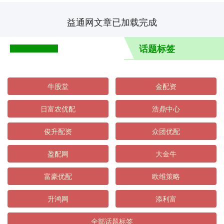
益通网文章已加载完成
话题标签
牛股堂
金配资
日富农优配
浩鼎中心
俊升配资
众团优配
盈配网
大金牛
富豪优配
欧维策略
升鸿网
添利富
全部话题标签