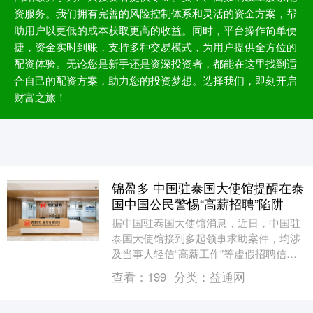
资服务。我们拥有完善的风险控制体系和灵活的资金方案，帮
助用户以更低的成本获取更高的收益。同时，平台操作简单便
捷，资金实时到账，支持多种交易模式，为用户提供全方位的
配资体验。无论您是新手还是资深投资者，都能在这里找到适
合自己的配资方案，助力您的投资梦想。选择我们，即刻开启
财富之旅！
锦盈多 中国驻泰国大使馆提醒在泰
国中国公民警惕“高薪招聘”陷阱
据中国驻泰国大使馆消息，近日，中国驻
泰国大使馆接到多起领事求助案件，均涉
及当事人轻信“高薪工作”等虚假招聘信
息，被诱骗至泰国后失联。中国驻泰国使
查看：
199
分类：
益通网
馆再次郑重提醒来....