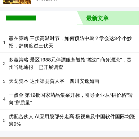
最新文章
赢在策略 三伏高温时节，如何预防中暑？学会这3个小妙
1
招，舒爽度过三伏天
多赢策略 景区1988元伴漂服务被指“擦边”“商务漂流”，贵
2
州当地通报：已开展调查
天戈资本 达州渠县賨人谷｜四川安逸如画
3
一点金 第12批国家药品集采开标，引导企业从“拼价格”转
4
向“拼质量”
优配合伙人 AI应用股部分走高 极视角及中国软件国际均涨
5
逾9%