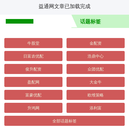
益通网文章已加载完成
话题标签
牛股堂
金配资
日富农优配
浩鼎中心
俊升配资
众团优配
盈配网
大金牛
富豪优配
欧维策略
升鸿网
添利富
全部话题标签