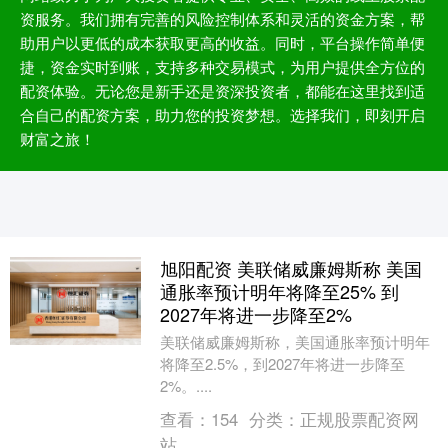
资服务。我们拥有完善的风险控制体系和灵活的资金方案，帮
助用户以更低的成本获取更高的收益。同时，平台操作简单便
捷，资金实时到账，支持多种交易模式，为用户提供全方位的
配资体验。无论您是新手还是资深投资者，都能在这里找到适
合自己的配资方案，助力您的投资梦想。选择我们，即刻开启
财富之旅！
旭阳配资 美联储威廉姆斯称 美国
通胀率预计明年将降至25% 到
2027年将进一步降至2%
美联储威廉姆斯称，美国通胀率预计明年
将降至2.5%，到2027年将进一步降至
2%。....
查看：
154
分类：
正规股票配资网
站