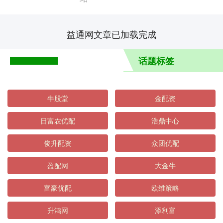
益通网文章已加载完成
话题标签
牛股堂
金配资
日富农优配
浩鼎中心
俊升配资
众团优配
盈配网
大金牛
富豪优配
欧维策略
升鸿网
添利富