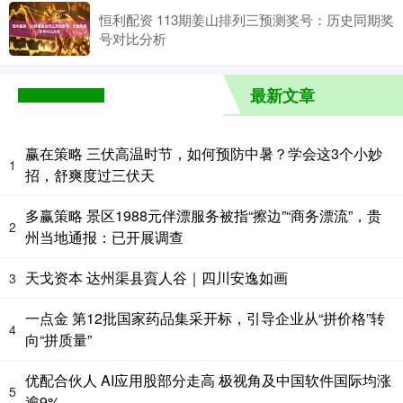
恒利配资 113期姜山排列三预测奖号：历史同期奖
号对比分析
最新文章
赢在策略 三伏高温时节，如何预防中暑？学会这3个小妙
1
招，舒爽度过三伏天
多赢策略 景区1988元伴漂服务被指“擦边”“商务漂流”，贵
2
州当地通报：已开展调查
天戈资本 达州渠县賨人谷｜四川安逸如画
3
一点金 第12批国家药品集采开标，引导企业从“拼价格”转
4
向“拼质量”
优配合伙人 AI应用股部分走高 极视角及中国软件国际均涨
5
逾9%