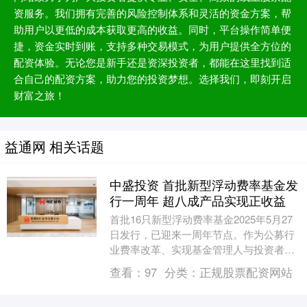
资服务。我们拥有完善的风险控制体系和灵活的资金方案，帮
助用户以更低的成本获取更高的收益。同时，平台操作简单便
捷，资金实时到账，支持多种交易模式，为用户提供全方位的
配资体验。无论您是新手还是资深投资者，都能在这里找到适
合自己的配资方案，助力您的投资梦想。选择我们，即刻开启
财富之旅！
益通网 相关话题
中盛投资 首批新型浮动费率基金发
行一周年 超八成产品实现正收益
首批16只新型浮动费率基金2025年5月27
日发行，已迎来一周年节点。作为公募行
业费率改革、实现基金管理人与投资者利
益深度绑定的创新产品，这批基金经历市
查看：
97
分类：
正规股票配资网站
场震荡与....