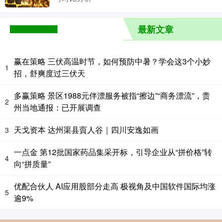
最新文章
赢在策略 三伏高温时节，如何预防中暑？学会这3个小妙
1
招，舒爽度过三伏天
多赢策略 景区1988元伴漂服务被指“擦边”“商务漂流”，贵
2
州当地通报：已开展调查
天戈资本 达州渠县賨人谷｜四川安逸如画
3
一点金 第12批国家药品集采开标，引导企业从“拼价格”转
4
向“拼质量”
优配合伙人 AI应用股部分走高 极视角及中国软件国际均涨
5
逾9%