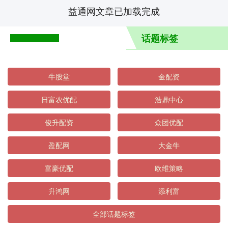
益通网文章已加载完成
话题标签
牛股堂
金配资
日富农优配
浩鼎中心
俊升配资
众团优配
盈配网
大金牛
富豪优配
欧维策略
升鸿网
添利富
全部话题标签