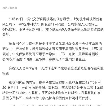
网站：益通网
10月27日，据北交所官网披露的信息显示，上海提牛科技股份有
限公司（下称“提牛科技”）回复首轮问询函，公司实控人无偿转让
64%股权、毛利率远超同行、核心供应商0人参保等情况受到监管层的
关注。
招股书介绍，提牛科技专注于半导体清洗设备及中央供液系统的
研发、生产与销售，部件清洗设备可应用于晶圆制造及光伏、LED 等
领域，中央供液系统可应用于半导体、LED、光伏、显示屏等领域。
公司客户涵盖华润微、立昂微、赛微电子等业内知名企业。
实控人无偿向6名骨干人员转让64%股权引监管质疑是否存在利益
输送
根据问询函的内容，提牛科技实际控制人葛林五在2012年5月和
2019年1月，分两次向陈景韶、葛林新、李杰等6名骨干员工累计无偿
转让公司64.26% 的股权，且两次转让均未支付对价，且股权均由在
册股东葛林五、李杰代持（李杰持有的股份为替葛林五代持)。