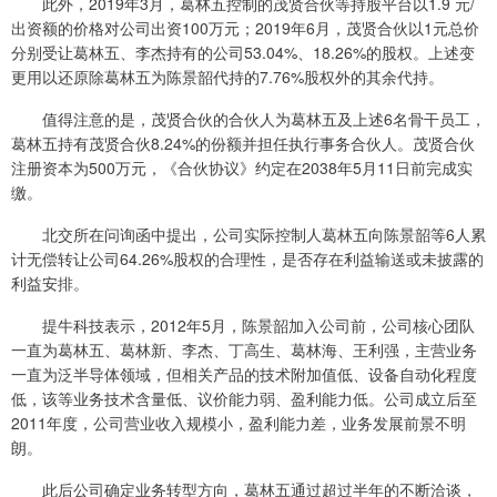
此外，2019年3月，葛林五控制的茂贤合伙等持股平台以1.9 元/
出资额的价格对公司出资100万元；2019年6月，茂贤合伙以1元总价
分别受让葛林五、李杰持有的公司53.04%、18.26%的股权。上述变
更用以还原除葛林五为陈景韶代持的7.76%股权外的其余代持。
值得注意的是，茂贤合伙的合伙人为葛林五及上述6名骨干员工，
葛林五持有茂贤合伙8.24%的份额并担任执行事务合伙人。茂贤合伙
注册资本为500万元，《合伙协议》约定在2038年5月11日前完成实
缴。
北交所在问询函中提出，公司实际控制人葛林五向陈景韶等6人累
计无偿转让公司64.26%股权的合理性，是否存在利益输送或未披露的
利益安排。
提牛科技表示，2012年5月，陈景韶加入公司前，公司核心团队
一直为葛林五、葛林新、李杰、丁高生、葛林海、王利强，主营业务
一直为泛半导体领域，但相关产品的技术附加值低、设备自动化程度
低，该等业务技术含量低、议价能力弱、盈利能力低。公司成立后至
2011年度，公司营业收入规模小，盈利能力差，业务发展前景不明
朗。
此后公司确定业务转型方向，葛林五通过超过半年的不断洽谈，