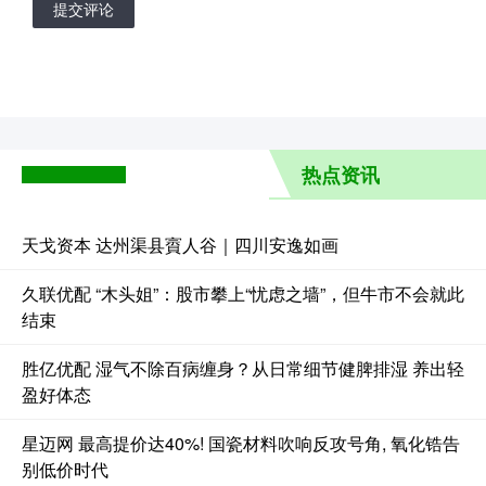
提交评论
热点资讯
天戈资本 达州渠县賨人谷｜四川安逸如画
久联优配 “木头姐”：股市攀上“忧虑之墙”，但牛市不会就此
结束
胜亿优配 湿气不除百病缠身？从日常细节健脾排湿 养出轻
盈好体态
星迈网 最高提价达40%! 国瓷材料吹响反攻号角, 氧化锆告
别低价时代