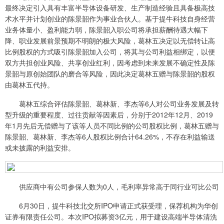
最终决定引入具有丰富半导体设备研发、生产制造经验且具备极高技
术水平并计划创业的陈景韶作为事业合伙人。基于提牛科技自身经营
业务体量小、盈利能力弱，陈景韶入职公司将承担薪酬待遇大幅下
降、职业发展前景预期不明朗的极大风险，葛林五决定以无偿转让高
比例股权的方式吸引陈景韶加入公司，将其与公司利益相绑定，以便
双方共担创业风险、共享创业红利，因考虑到未来发展不确定性及陈
景韶与原创始团队的磨合等风险，因此决定葛林五赠与陈景韶的股权
由葛林五代持。
葛林五综合评估陈景韶、葛林新、李杰等6人对公司业务发展及转
型升级的重要程度、过往贡献等因素后，分别于2012年12月、2019
年1月先后无偿赠与了该等人员不同比例的公司股权比例，葛林五赠与
陈景韶、葛林新、李杰等6人股权比例合计64.26%，不存在利益输送
或未披露的利益安排。
供应商中有公司参保人数为0人，毛利率异常高于同行业可比公司
6月30日，提牛科技北交所IPO申请正式获受理，保荐机构为华创
证券有限责任公司。本次IPO拟募资3亿元，用于建设高端半导体清洗