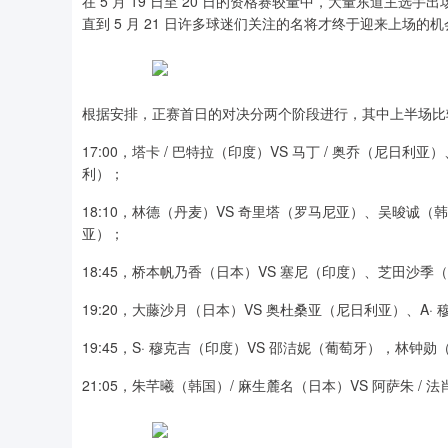
在 5 月 19 日至 20 日的资格赛较量中，大量东道主
直到 5 月 21 日许多球迷们关注的名将才终于迎来上场的机
根据安排，正赛首日的对决分两个阶段进行，其中上半场比
17:00，塔卡 / 巴特拉（印度）VS 马丁 / 奥乔（尼日利
利）；
18:10，林德（丹麦）VS 奇里塔（罗马尼亚）、吴晙诚（
亚）；
18:45，桥本帆乃香（日本）VS 塞尼（印度）、芝田沙季
19:20，大藤沙月（日本）VS 奥杜桑亚（尼日利亚）、A·
19:45，S· 穆克吉（印度）VS 邵洁妮（葡萄牙），林钟
21:05，朱芊曦（韩国）/ 麻生麓名（日本）VS 阿萨朱 / 