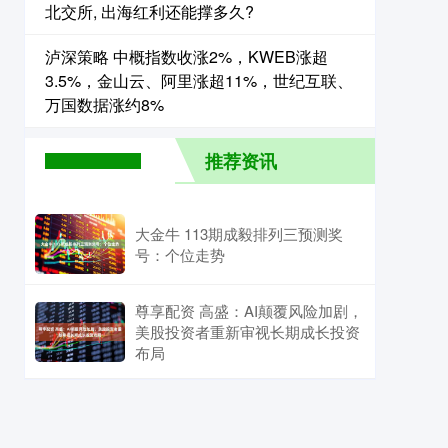
北交所, 出海红利还能撑多久?
泸深策略 中概指数收涨2%，KWEB涨超
3.5%，金山云、阿里涨超11%，世纪互联、
万国数据涨约8%
推荐资讯
大金牛 113期成毅排列三预测奖
号：个位走势
尊享配资 高盛：AI颠覆风险加剧，
美股投资者重新审视长期成长投资
布局