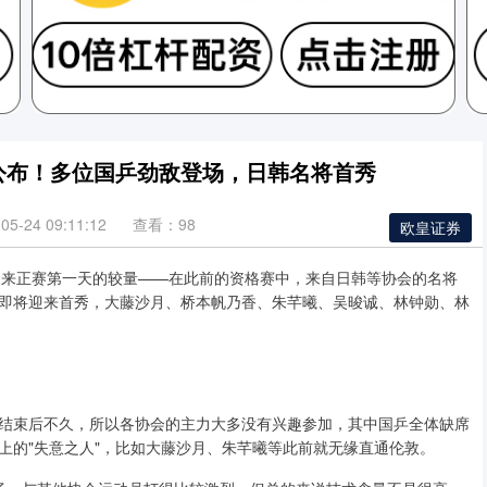
程公布！多位国乒劲敌登场，日韩名将首秀
5-24 09:11:12
查看：98
欧皇证券
战赛即将迎来正赛第一天的较量——在此前的资格赛中，来自日韩等协会的名将
即将迎来首秀，大藤沙月、桥本帆乃香、朱芊曦、吴晙诚、林钟勋、林
结束后不久，所以各协会的主力大多没有兴趣参加，其中国乒全体缺席
上的"失意之人"，比如大藤沙月、朱芊曦等此前就无缘直通伦敦。