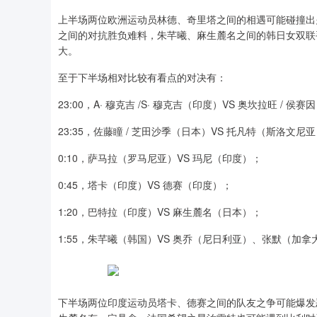
上半场两位欧洲运动员林德、奇里塔之间的相遇可能碰撞出火
之间的对抗胜负难料，朱芊曦、麻生麓名之间的韩日女双联
大。
至于下半场相对比较有看点的对决有：
23:00，A· 穆克吉 /S· 穆克吉（印度）VS 奥坎拉旺 / 
23:35，佐藤瞳 / 芝田沙季（日本）VS 托凡特（斯洛文尼
0:10，萨马拉（罗马尼亚）VS 玛尼（印度）；
0:45，塔卡（印度）VS 德赛（印度）；
1:20，巴特拉（印度）VS 麻生麓名（日本）；
1:55，朱芊曦（韩国）VS 奥乔（尼日利亚）、张默（加拿
下半场两位印度运动员塔卡、德赛之间的队友之争可能爆发