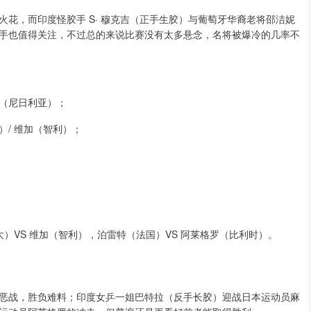
花，而印度怪胶手 S· 穆克吉（正手生胶）与葡萄牙华裔老将邵洁妮
手也值得关注，不过总的来说比赛没有太多悬念，名将被爆冷的几率不
侯赛因（尼日利亚）；
亚）/ 维加（智利）；
大）VS 维加（智利），泊雷特（法国）VS 阿莱格罗（比利时）。
恶战，胜负难料；印度女乒一姐巴特拉（反手长胶）迎战日本运动员麻