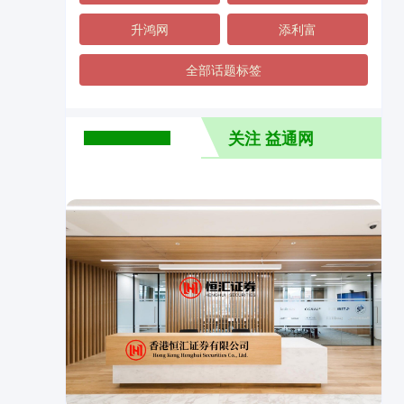
升鸿网
添利富
全部话题标签
关注 益通网