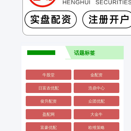
话题标签
牛股堂
金配资
日富农优配
浩鼎中心
俊升配资
众团优配
盈配网
大金牛
富豪优配
欧维策略