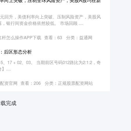
债利率向上突破，压制全球风险资产，美股A股均在新
美元回升，美债利率向上突破、压制风险资产，美股风
银行间资金价格依然较低。 市场回顾 ....
杠杆怎么操作APP下载
查看：
63
分类：
益通网
号：后区形态分析
、17 + 02、03。 当期前区号码012路比为2:1:2，奇
....
0配资官网
查看：
206
分类：
正规股票配资网站
加载完成