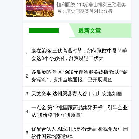
恒利配资 113期姜山排列三预测奖
号：历史同期奖号对比分析
最新文章
赢在策略 三伏高温时节，如何预防中暑？学
1
会这3个小妙招，舒爽度过三伏天
多赢策略 景区1988元伴漂服务被指“擦边”“商
2
务漂流”，贵州当地通报：已开展调查
天戈资本 达州渠县賨人谷｜四川安逸如画
3
一点金 第12批国家药品集采开标，引导企业
4
从“拼价格”转向“拼质量”
优配合伙人 AI应用股部分走高 极视角及中国
5
软件国际均涨逾9%