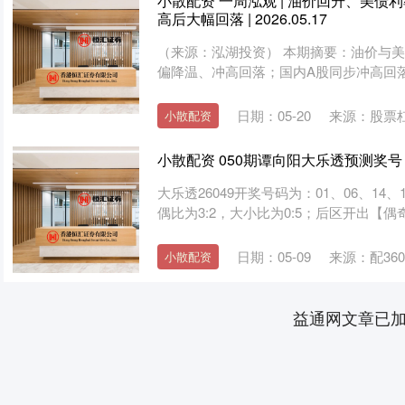
小散配资 一周泓观 | 油价回升、美
高后大幅回落 | 2026.05.17
（来源：泓湖投资） 本期摘要：油价与
偏降温、冲高回落；国内A股同步冲高回落，
日期：05-20
来源：股票
小散配资
小散配资 050期谭向阳大乐透预测奖
大乐透26049开奖号码为：01、06、14、15
偶比为3:2，大小比为0:5；后区开出【偶奇】
日期：05-09
来源：配36
小散配资
益通网文章已