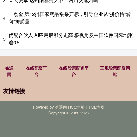
天戈资本 达州渠县賨人谷｜四川安逸如画
3
一点金 第12批国家药品集采开标，引导企业从“拼价格”转
4
向“拼质量”
优配合伙人 AI应用股部分走高 极视角及中国软件国际均涨
5
逾9%
益通
在线配资平
在线股票配资平
正规股票配资网
网
台
台
站
友情链接：
Powered by
益通网
RSS地图
HTML地图
Copyright
© 2023-2026