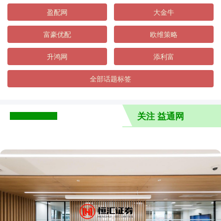
盈配网
大金牛
富豪优配
欧维策略
升鸿网
添利富
全部话题标签
关注 益通网