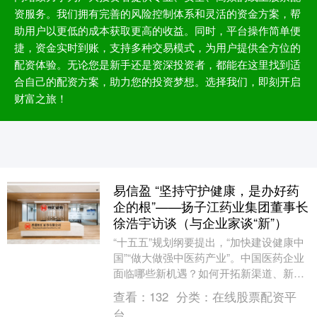
资服务。我们拥有完善的风险控制体系和灵活的资金方案，帮
助用户以更低的成本获取更高的收益。同时，平台操作简单便
捷，资金实时到账，支持多种交易模式，为用户提供全方位的
配资体验。无论您是新手还是资深投资者，都能在这里找到适
合自己的配资方案，助力您的投资梦想。选择我们，即刻开启
财富之旅！
易信盈 “坚持守护健康，是办好药
企的根”——扬子江药业集团董事长
徐浩宇访谈（与企业家谈“新”）
“十五五”规划纲要提出，“加快建设健康中
国”“做大做强中医药产业”。中国医药企业
面临哪些新机遇？如何开拓新渠道、新市
场，促进产业创新升级？记者近日与扬子
查看：
132
分类：
在线股票配资平
江药业集....
台