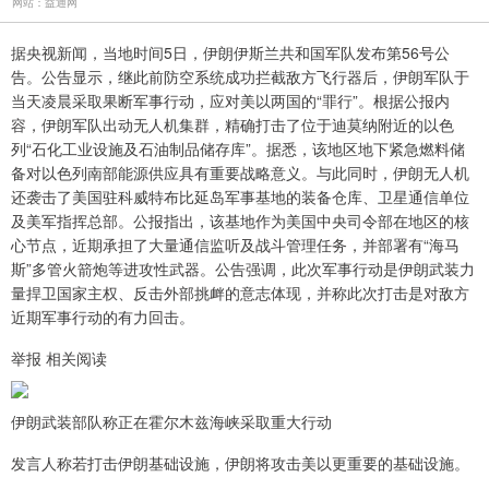
网站：益通网
据央视新闻，当地时间5日，伊朗伊斯兰共和国军队发布第56号公
告。公告显示，继此前防空系统成功拦截敌方飞行器后，伊朗军队于
当天凌晨采取果断军事行动，应对美以两国的“罪行”。根据公报内
容，伊朗军队出动无人机集群，精确打击了位于迪莫纳附近的以色
列“石化工业设施及石油制品储存库”。据悉，该地区地下紧急燃料储
备对以色列南部能源供应具有重要战略意义。与此同时，伊朗无人机
还袭击了美国驻科威特布比延岛军事基地的装备仓库、卫星通信单位
及美军指挥总部。公报指出，该基地作为美国中央司令部在地区的核
心节点，近期承担了大量通信监听及战斗管理任务，并部署有“海马
斯”多管火箭炮等进攻性武器。公告强调，此次军事行动是伊朗武装力
量捍卫国家主权、反击外部挑衅的意志体现，并称此次打击是对敌方
近期军事行动的有力回击。
举报 相关阅读
伊朗武装部队称正在霍尔木兹海峡采取重大行动
发言人称若打击伊朗基础设施，伊朗将攻击美以更重要的基础设施。