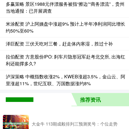
多赢策略 景区1988元伴漂服务被指“擦边”“商务漂流”，贵州
当地通报：已开展调查
米涂配资 沪上阿姨盘中涨超9% 预计上半年净利润同比增长
约50%至60%
泽巨配资 三伏天吃对三餐，赶走体内寒湿，胜过十补
拉伯配资 方意股份IPO: 刹车片隐形冠军赴考北交所, 出海红
利还能撑多久?
泸深策略 中概指数收涨2%，KWEB涨超3.5%，金山云、阿
里涨超11%，世纪互联、万国数据涨约8%
推荐资讯
大金牛 113期成毅排列三预测奖号：个位走势